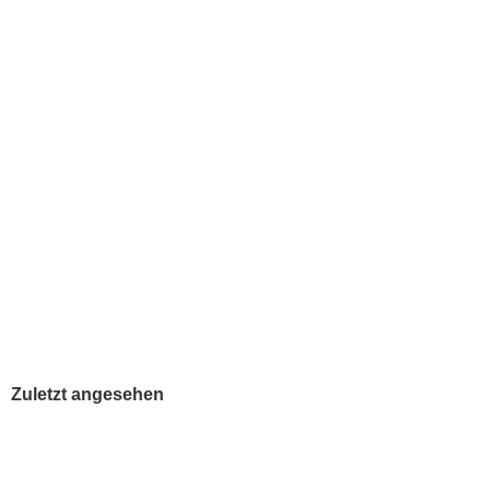
SwayD Urban Step, schwarz, Tanzstiefel
Lieferzeit:
kann mehrere Monate dauern
129,00 EUR
inkl. 19 % MwSt. zzgl.
Versandkosten
Zuletzt angesehen