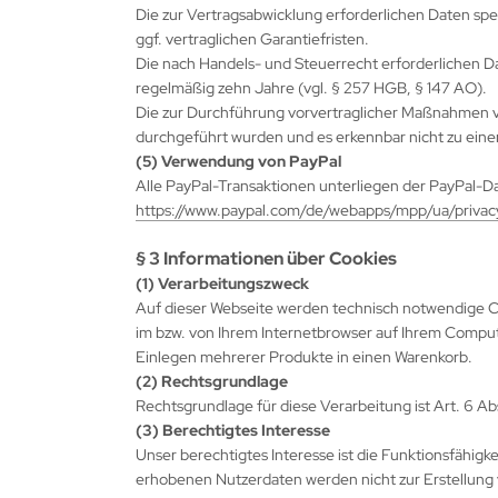
Die zur Vertragsabwicklung erforderlichen Daten spe
ggf. vertraglichen Garantiefristen.
Die nach Handels- und Steuerrecht erforderlichen D
regelmäßig zehn Jahre (vgl. § 257 HGB, § 147 AO).
Die zur Durchführung vorvertraglicher Maßnahmen 
durchgeführt wurden und es erkennbar nicht zu ein
(5) Verwendung von PayPal
Alle PayPal-Transaktionen unterliegen der PayPal-Da
https://www.paypal.com/de/webapps/mpp/ua/privac
§ 3 Informationen über Cookies
(1) Verarbeitungszweck
Auf dieser Webseite werden technisch notwendige Coo
im bzw. von Ihrem Internetbrowser auf Ihrem Compu
Einlegen mehrerer Produkte in einen Warenkorb.
(2) Rechtsgrundlage
Rechtsgrundlage für diese Verarbeitung ist Art. 6 Ab
(3) Berechtigtes Interesse
Unser berechtigtes Interesse ist die Funktionsfähig
erhobenen Nutzerdaten werden nicht zur Erstellung 