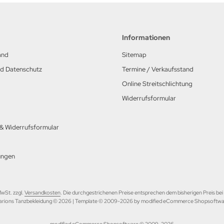
Informationen
and
Sitemap
nd Datenschutz
Termine / Verkaufsstand
Online Streitschlichtung
Widerrufsformular
 & Widerrufsformular
ungen
 MwSt. zzgl.
Versandkosten
. Die durchgestrichenen Preise entsprechen dem bisherigen Preis be
rions Tanzbekleidung © 2026 | Template © 2009-2026 by modified eCommerce Shopsoftw