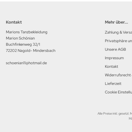
Kontakt
Mehr über...
Marions Tanzbekleidung
Zahlung & Vers
Marion Schönian
Privatsphäre u
Buchfinkenweg 32/1
Unsere AGB
72202 Nagold- Mindersbach
Impressum
schoenian11@hotmail.de
Kontakt
Widerrufsrecht
Lieferzeit
Cookie Einstell
Alle Preise inkl. gesetzl.
Ma