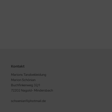
SwayD Urban Step, lila/ purple Tanzstiefel
Lieferzeit:
kann mehrere Monate dauern
129,00 EUR
inkl. 19 % MwSt. zzgl.
Versandkosten
Kontakt
Marions Tanzbekleidung
Marion Schönian
Buchfinkenweg 32/1
72202 Nagold- Mindersbach
schoenian11@hotmail.de