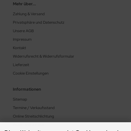
Mehr über...
Zahlung & Versand
Privatsphäre und Datenschutz
Unsere AGB
Impressum
Kontakt
Widerrufsrecht & Widerrufsformular
Lieferzeit
Cookie Einstellungen
Informationen
Sitemap
Termine / Verkaufsstand
Online Streitschlichtung
Widerrufsformular