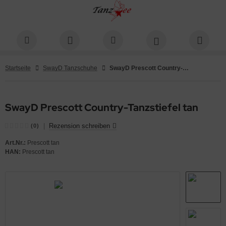
ALLES ANZEIGEN AUS KLEIDUNG
ALLES ANZEIGEN AUS DAMEN
ALLES ANZEIGEN AUS HERREN
Startseite
SwayD Tanzschuhe
SwayD Prescott Country-Tanzstiefel tan
amen
sen
erkleidung
rt
rren
sen
SwayD Prescott Country-Tanzstiefel tan
cken
kots
|
Rezension schreiben
(0)
Art.Nr.:
Prescott tan
nstige
HAN:
Prescott tan