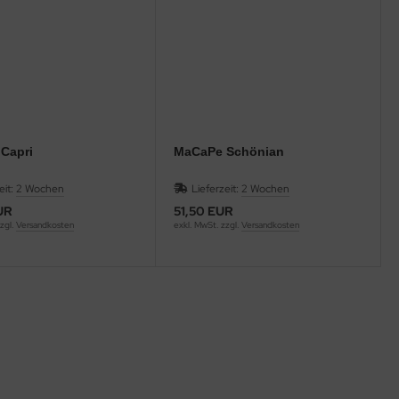
Capri
MaCaPe Schönian
eit:
2 Wochen
Lieferzeit:
2 Wochen
UR
51,50 EUR
zgl.
Versandkosten
exkl. MwSt. zzgl.
Versandkosten