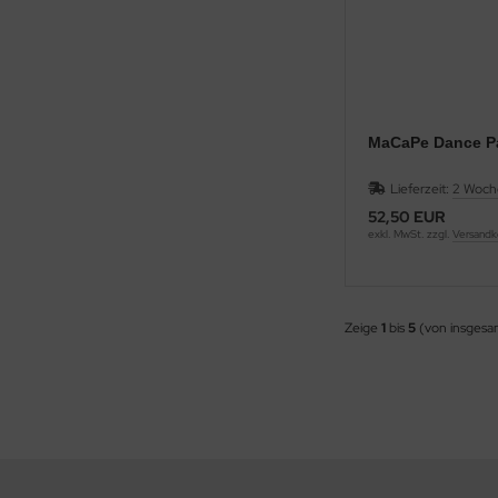
MaCaPe Dance P
Lieferzeit:
2 Woch
52,50 EUR
exkl. MwSt. zzgl.
Versandk
Zeige
1
bis
5
(von insges