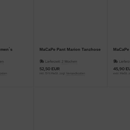
omen´s
MaCaPe Pant Marion Tanzhose
MaCaPe 
en
Lieferzeit:
2 Wochen
Lieferz
52,50 EUR
45,90 E
osten
inkl. 19 % MwSt. zzgl.
Versandkosten
exkl. MwSt. z