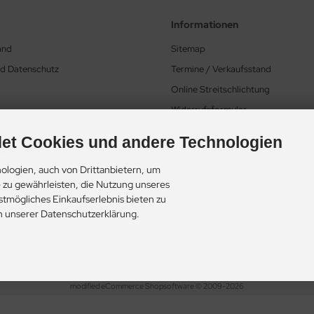
Informationen
and
Sitemap
nd Datenschutz
Termine / Verkaufsstand
Online Streitschlichtung
Widerrufsformular
et Cookies und andere Technologien
 & Widerrufsformular
ologien, auch von Drittanbietern, um
e zu gewährleisten, die Nutzung unseres
ungen
stmögliches Einkaufserlebnis bieten zu
in unserer Datenschutzerklärung.
 MwSt. zzgl.
Versandkosten
. Die durchgestrichenen Preise entsprechen dem bisherigen Preis be
rions Tanzbekleidung © 2026 | Template © 2009-2026 by modified eCommerce Shopsoftw
mod
ified eCommerce Shopsoftware © 2009-2026