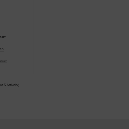
ant
en
osten
amt
5
Artikeln)