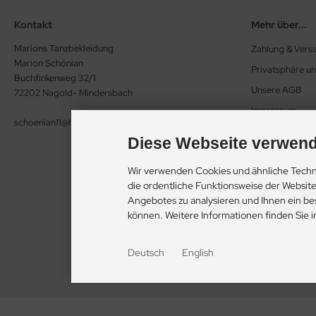
Kontakt
Mehr über...
Marions Tanzbekleidung
Zahlung & Vers
Marion Schönian
Privatsphäre u
Buchfinkenweg 32/1
Unsere AGB
72202 Nagold- Mindersbach
Impressum
schoenian11@hotmail.de
Kontakt
Diese Webseite verwend
Widerrufsrecht
Wir verwenden Cookies und ähnliche Techn
Lieferzeit
die ordentliche Funktionsweise der Websit
Cookie Einstell
Angebotes zu analysieren und Ihnen ein be
können. Weitere Informationen finden Sie 
Alle Preise inkl. gesetzl.
Deutsch
English
Ma